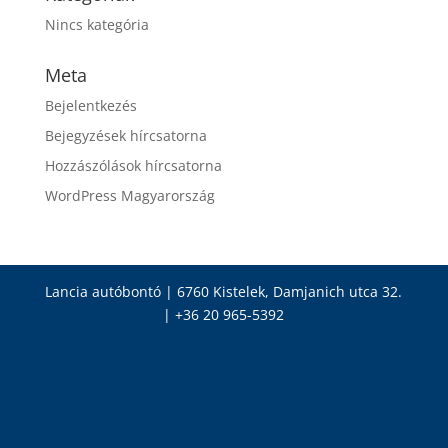
Nincs kategória
Meta
Bejelentkezés
Bejegyzések hírcsatorna
Hozzászólások hírcsatorna
WordPress Magyarország
Lancia autóbontó | 6760 Kistelek, Damjanich utca 32.
| +36 20 965-5392