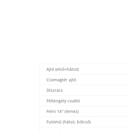
Ajtó (első+hátsó)
Csomagtér ajtó
Díszrács
Féltengely csukló
Felni 14″ (lemez)
Futómű (hátsó, bölcső)