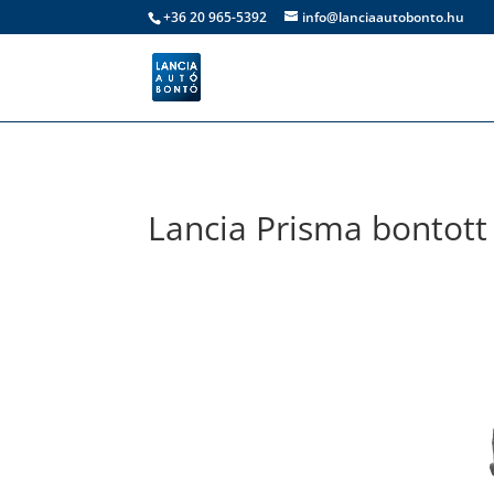
+36 20 965-5392
info@lanciaautobonto.hu
Lancia Prisma bontott 