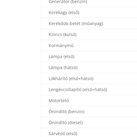
Generátor (benzin)
Kerékagy (első)
Kerékdob-betét (műanyag)
Kilincs (külső)
Kormánymű
Lámpa (első)
Lámpa (hátsó)
Lökhárító (első+hátsó)
Lengéscsillapító (első+hátsó)
Motortető
Önindító (benzin)
Önindító (diesel)
Sárvédő (első)